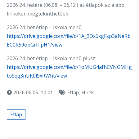
2026 24. hetére (06.08. – 06.12.) az étlapok az alábbi
linkeken megtekinthetőek:
2026 24. hét étlap – Iskola menü:
https://drive.google.com/file/d/1A_9Dx5xgFsp3aNeRb
EC0R59opGrlTpH1/view
2026 24. hét étlap – Iskola menü plusz:
https://drive.google.com/file/d/1oMUG4afhCVNGMHg
toSqq3nUK0lSxRWht/view
2026.06.05. 10:01
Étlap
,
Hírek
Étlap