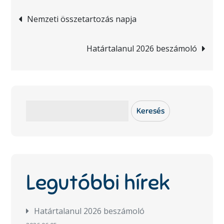
Bejegyzés
Nemzeti összetartozás napja
navigáció
Határtalanul 2026 beszámoló
Keresés
Keresés
Legutóbbi hírek
Határtalanul 2026 beszámoló