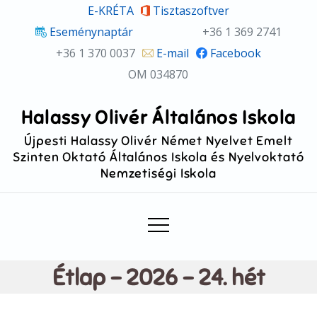
Skip
E-KRÉTA
Tisztaszoftver
to
Eseménynaptár
+36 1 369 2741
content
+36 1 370 0037
E-mail
Facebook
OM 034870
Halassy Olivér Általános Iskola
Újpesti Halassy Olivér Német Nyelvet Emelt
Szinten Oktató Általános Iskola és Nyelvoktató
Nemzetiségi Iskola
Étlap – 2026 – 24. hét