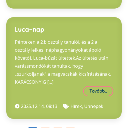
Luca-nap
Pénteken a 2.b osztály tanulói, és a 2.a
osztály lelkes, néphagyonányokat ápoló
követői, Luca-búzát ültettek.Az ültetés után
varázsmondókát tanultak, hogy
„szurkoljanak” a magvacskák kicsírázásának.
KARÁCSONYIG […]
Tovább…
2025.12.14. 08:13
Hírek
,
Ünnepek