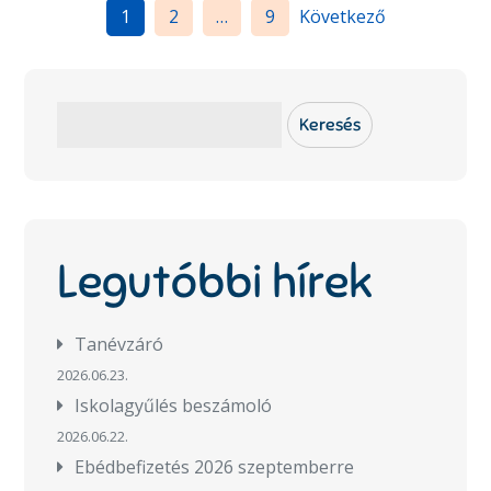
Bejegyzések
1
2
…
9
Következő
lapozása
Keresés
Keresés
Legutóbbi hírek
Tanévzáró
2026.06.23.
Iskolagyűlés beszámoló
2026.06.22.
Ebédbefizetés 2026 szeptemberre