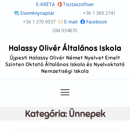
Skip
E-KRÉTA
Tisztaszoftver
to
Eseménynaptár
+36 1 369 2741
content
+36 1 370 0037
E-mail
Facebook
OM 034870
Halassy Olivér Általános Iskola
Újpesti Halassy Olivér Német Nyelvet Emelt
Szinten Oktató Általános Iskola és Nyelvoktató
Nemzetiségi Iskola
Kategória:
Ünnepek