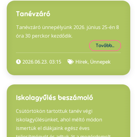
Tanévzáró
Tanévzáró ünnepélyünk 2026. június 25-én 8
óra 30 perckor kezdődik.
Tovább…
2026.06.23. 03:15
Hírek
,
Ünnepek
Iskolagyűlés beszámoló
Csütörtökön tartottuk tanév végi
iskolagyűlésünket, ahol méltó módon
ismertük el diákjaink egész éves
teljesítményét és adtuk át a megérdemelt