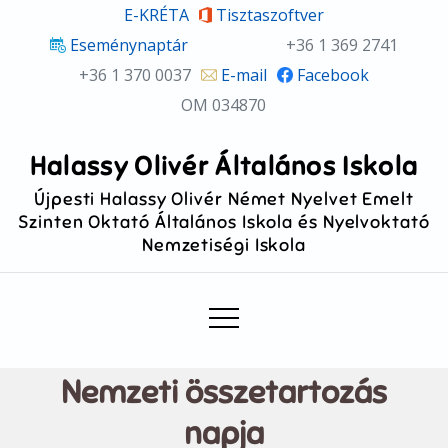
Skip
E-KRÉTA
Tisztaszoftver
to
Eseménynaptár
+36 1 369 2741
content
+36 1 370 0037
E-mail
Facebook
OM 034870
Halassy Olivér Általános Iskola
Újpesti Halassy Olivér Német Nyelvet Emelt
Szinten Oktató Általános Iskola és Nyelvoktató
Nemzetiségi Iskola
Nemzeti összetartozás
napja