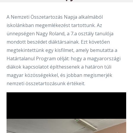
A Nemzeti Összetartozás Napja alkalmából
iskolánkban megemlékezést tartottunk. Az
ünnepségen Nagy Roland, a 7.a osztály tanulója
mondott beszédet diáktársainak. Ezt követően
megtekintettünk egy kisfilmet, amely bemutatta a
Határtalanul Program célját: hogy a magyarországi
diákok kapcsolatot építhessenek a határon túli
magyar közösségekkel, és jobban megismerjék
nemzeti összetartozásunk értékeit.