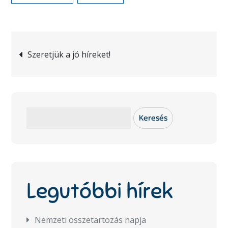
Bejegyzés
Szeretjük a jó híreket!
navigáció
Keresés
Keresés
Legutóbbi hírek
Nemzeti összetartozás napja