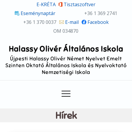
Skip
E-KRÉTA
Tisztaszoftver
to
Eseménynaptár
+36 1 369 2741
content
+36 1 370 0037
E-mail
Facebook
OM 034870
Halassy Olivér Általános Iskola
Újpesti Halassy Olivér Német Nyelvet Emelt
Szinten Oktató Általános Iskola és Nyelvoktató
Nemzetiségi Iskola
Hírek