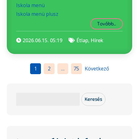
Iskola menü
Iskola menü plusz
Tovább…
2026.06.15. 05:19
Étlap
,
Hírek
Bejegyzések
1
2
…
75
Következő
lapozása
Keresés
Keresés