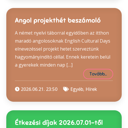
Angol projekthét beszámoló
A német nyelvi táborral egyidőben az itthon
maradó angolosoknak English Cultural Days
elnevezéssel projekt hetet szerveztünk
hagyományindító céllal. Ennek keretein belül
a gyerekek minden nap […]
Tovább…
2026.06.21. 23:50
Egyéb
,
Hírek
Étkezési díjak 2026.07.01-től