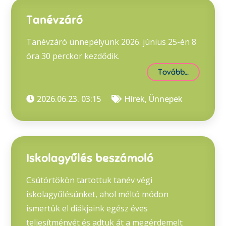
Tanévzáró
Tanévzáró ünnepélyünk 2026. június 25-én 8
óra 30 perckor kezdődik.
Tovább…
2026.06.23. 03:15
Hírek
,
Ünnepek
Iskolagyűlés beszámoló
Csütörtökön tartottuk tanév végi
iskolagyűlésünket, ahol méltó módon
ismertük el diákjaink egész éves
teljesítményét és adtuk át a megérdemelt