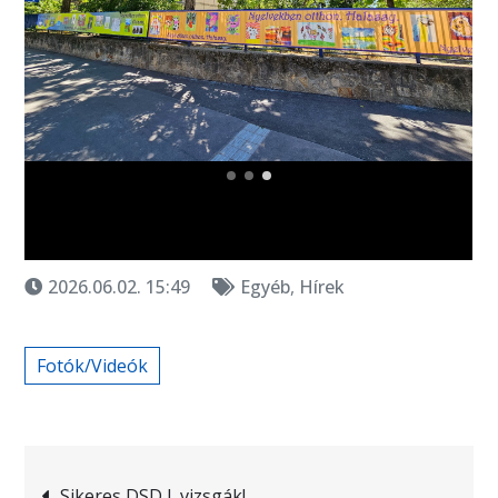
2026.06.02. 15:49
Egyéb
,
Hírek
Fotók/Videók
Bejegyzés
Sikeres DSD I. vizsgák!