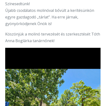
Színesedtünk!
Újabb csodálatos molinóval bővült a kerítésünkön
egyre gazdagodó „tárlat”. Ha erre járnak,
gyönyörködjenek Önök is!
Köszönjük a molinó tervezését és szerkesztését Tóth
Anna Boglárka tanárnőnek!