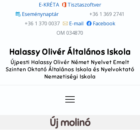
Skip
E-KRÉTA
Tisztaszoftver
to
Eseménynaptár
+36 1 369 2741
content
+36 1 370 0037
E-mail
Facebook
OM 034870
Halassy Olivér Általános Iskola
Újpesti Halassy Olivér Német Nyelvet Emelt
Szinten Oktató Általános Iskola és Nyelvoktató
Nemzetiségi Iskola
Új molinó