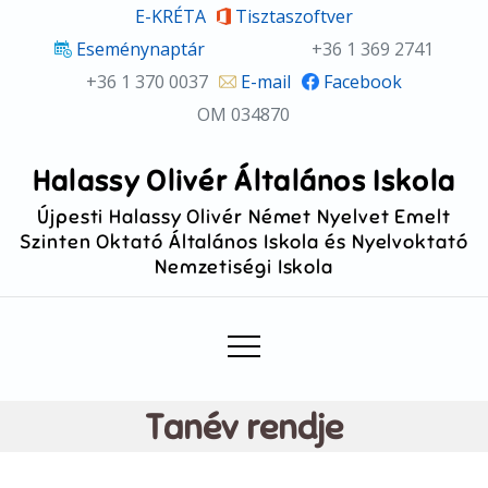
Skip
E-KRÉTA
Tisztaszoftver
to
Eseménynaptár
+36 1 369 2741
content
+36 1 370 0037
E-mail
Facebook
OM 034870
Halassy Olivér Általános Iskola
Újpesti Halassy Olivér Német Nyelvet Emelt
Szinten Oktató Általános Iskola és Nyelvoktató
Nemzetiségi Iskola
Tanév rendje