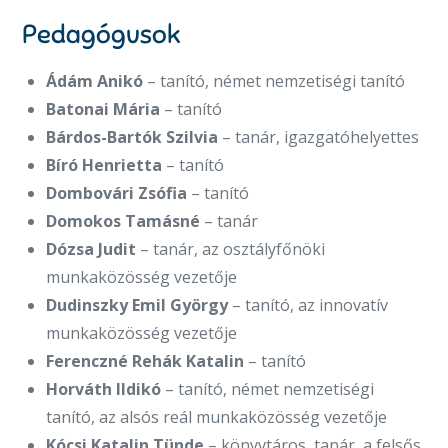
Pedagógusok
Ádám Anikó
– tanító, német nemzetiségi tanító
Batonai Mária
– tanító
Bárdos-Bartók Szilvia
– tanár, igazgatóhelyettes
Bíró Henrietta
– tanító
Dombovári Zsófia
– tanító
Domokos Tamásné
– tanár
Dózsa Judit
– tanár, az osztályfőnöki
munkaközösség vezetője
Dudinszky Emil György
– tanító, az innovatív
munkaközösség vezetője
Ferenczné Rehák Katalin
– tanító
Horváth Ildikó
– tanító, német nemzetiségi
tanító, az alsós reál munkaközösség vezetője
Kócsi Katalin Tünde
– könyvtáros, tanár, a felsős