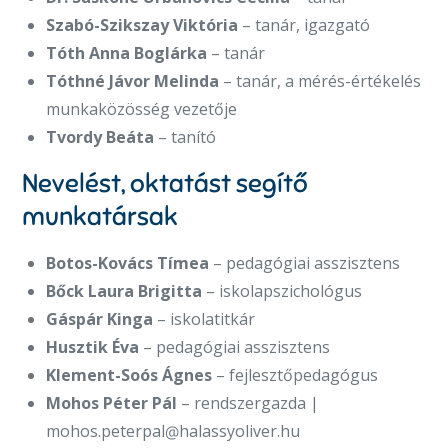
Szabó-Szikszay Viktória
– tanár, igazgató
Tóth Anna Boglárka
– tanár
Tóthné Jávor Melinda
– tanár, a mérés-értékelés
munkaközösség vezetője
Tvordy Beáta
– tanító
Nevelést, oktatást segítő
munkatársak
Botos-Kovács Tímea
– pedagógiai asszisztens
Bőck Laura Brigitta
– iskolapszichológus
Gáspár Kinga
– iskolatitkár
Husztik Éva
– pedagógiai asszisztens
Klement-Soós Ágnes
– fejlesztőpedagógus
Mohos Péter Pál
– rendszergazda |
mohos.peterpal
halassyoliver.hu