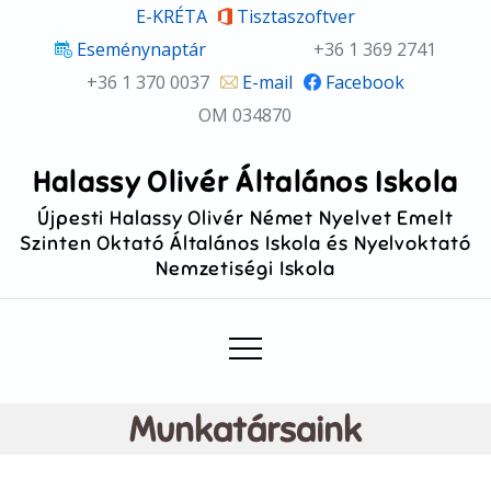
Skip
E-KRÉTA
Tisztaszoftver
to
Eseménynaptár
+36 1 369 2741
content
+36 1 370 0037
E-mail
Facebook
OM 034870
Halassy Olivér Általános Iskola
Újpesti Halassy Olivér Német Nyelvet Emelt
Szinten Oktató Általános Iskola és Nyelvoktató
Nemzetiségi Iskola
Munkatársaink