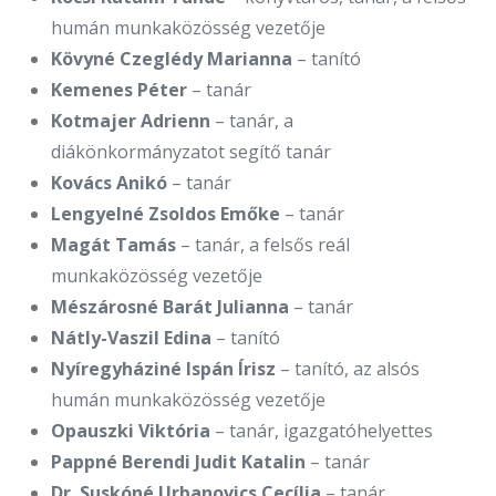
humán munkaközösség vezetője
Kövyné Czeglédy Marianna
– tanító
Kemenes Péter
– tanár
Kotmajer Adrienn
– tanár, a
diákönkormányzatot segítő tanár
Kovács Anikó
– tanár
Lengyelné Zsoldos Emőke
– tanár
Magát Tamás
– tanár, a felsős reál
munkaközösség vezetője
Mészárosné Barát Julianna
– tanár
Nátly-Vaszil Edina
– tanító
Nyíregyháziné Ispán Írisz
– tanító, az alsós
humán munkaközösség vezetője
Opauszki Viktória
– tanár, igazgatóhelyettes
Pappné Berendi Judit Katalin
– tanár
Dr. Suskóné Urbanovics Cecília
– tanár