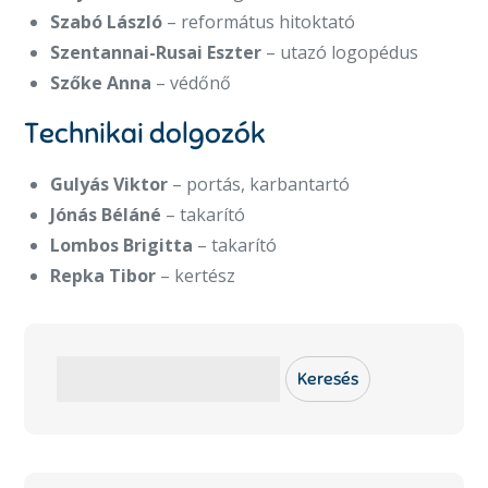
Szabó László
– református hitoktató
Szentannai-Rusai Eszter
– utazó logopédus
Szőke Anna
– védőnő
Technikai dolgozók
Gulyás Viktor
– portás, karbantartó
Jónás Béláné
– takarító
Lombos Brigitta
– takarító
Repka Tibor
– kertész
Keresés
Keresés