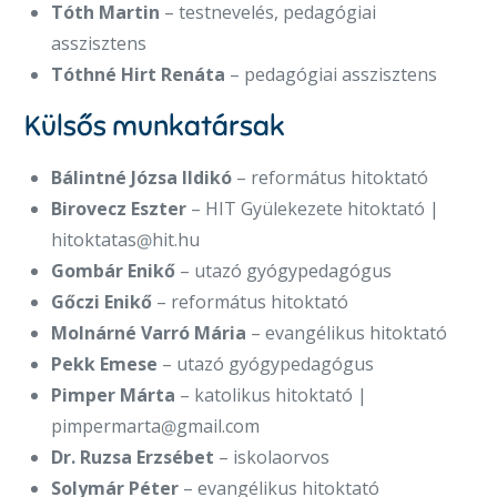
Tóth Martin
– testnevelés, pedagógiai
asszisztens
Tóthné Hirt Renáta
– pedagógiai asszisztens
Külsős munkatársak
Bálintné Józsa Ildikó
– református hitoktató
Birovecz Eszter
– HIT Gyülekezete hitoktató |
hitoktatas
hit.hu
Gombár Enikő
– utazó gyógypedagógus
Gőczi Enikő
– református hitoktató
Molnárné Varró Mária
– evangélikus hitoktató
Pekk Emese
– utazó gyógypedagógus
Pimper Márta
– katolikus hitoktató |
pimpermarta
gmail.com
Dr. Ruzsa Erzsébet
– iskolaorvos
Solymár Péter
– evangélikus hitoktató