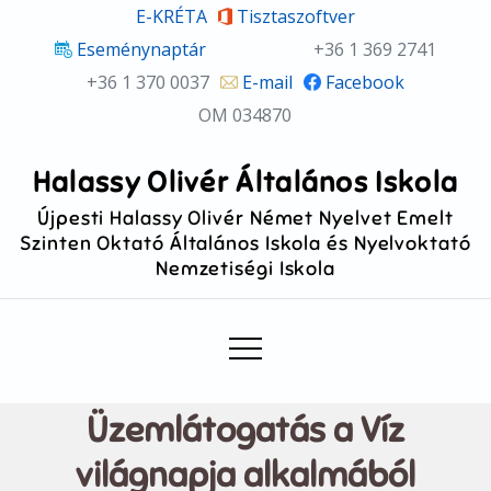
Skip
E-KRÉTA
Tisztaszoftver
to
Eseménynaptár
+36 1 369 2741
content
+36 1 370 0037
E-mail
Facebook
OM 034870
Halassy Olivér Általános Iskola
Újpesti Halassy Olivér Német Nyelvet Emelt
Szinten Oktató Általános Iskola és Nyelvoktató
Nemzetiségi Iskola
Üzemlátogatás a Víz
világnapja alkalmából