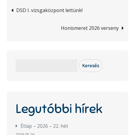
Bejegyzés
DSD I. vizsgaközpont lettünk!
navigáció
Honismeret 2026 verseny
Keresés
Keresés
Legutóbbi hírek
Étlap – 2026 – 22. hét
2026.05.26.