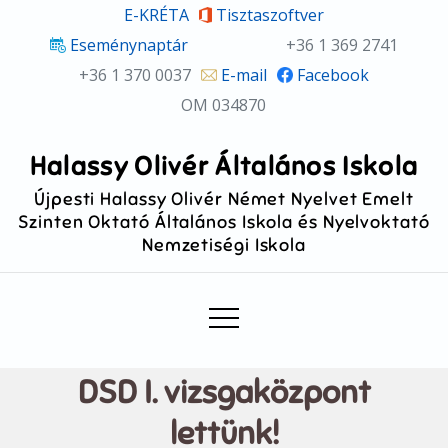
Skip
E-KRÉTA
Tisztaszoftver
to
Eseménynaptár
+36 1 369 2741
content
+36 1 370 0037
E-mail
Facebook
OM 034870
Halassy Olivér Általános Iskola
Újpesti Halassy Olivér Német Nyelvet Emelt
Szinten Oktató Általános Iskola és Nyelvoktató
Nemzetiségi Iskola
DSD I. vizsgaközpont
lettünk!