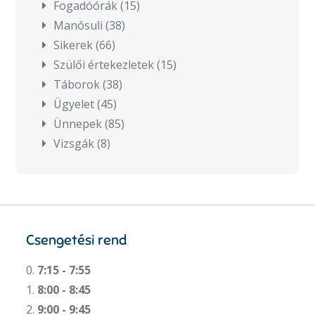
Fogadóórák
(15)
Manósuli
(38)
Sikerek
(66)
Szülői értekezletek
(15)
Táborok
(38)
Ügyelet
(45)
Ünnepek
(85)
Vizsgák
(8)
Csengetési rend
0.
7:15 - 7:55
1.
8:00 - 8:45
2.
9:00 - 9:45