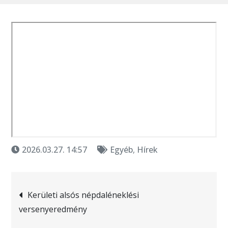
2026.03.27. 14:57
Egyéb
,
Hírek
Bejegyzés
Kerületi alsós népdaléneklési
versenyeredmény
navigáció