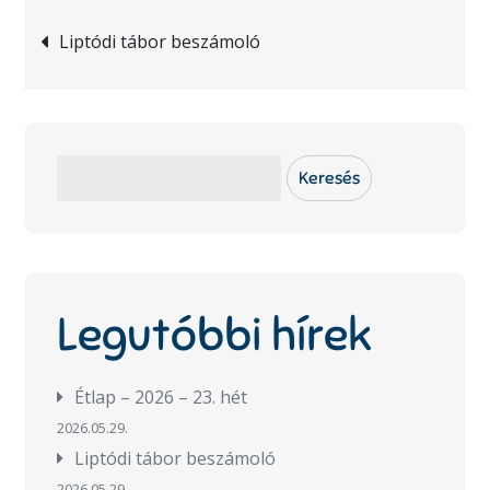
Bejegyzés
Liptódi tábor beszámoló
navigáció
Keresés
Keresés
Legutóbbi hírek
Étlap – 2026 – 23. hét
2026.05.29.
Liptódi tábor beszámoló
2026.05.29.