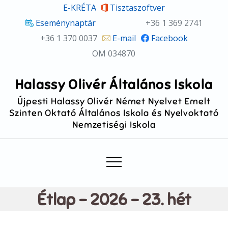
Skip
E-KRÉTA
Tisztaszoftver
to
Eseménynaptár
+36 1 369 2741
content
+36 1 370 0037
E-mail
Facebook
OM 034870
Halassy Olivér Általános Iskola
Újpesti Halassy Olivér Német Nyelvet Emelt
Szinten Oktató Általános Iskola és Nyelvoktató
Nemzetiségi Iskola
Étlap – 2026 – 23. hét