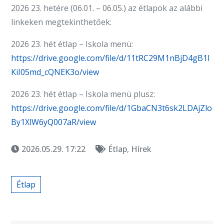
2026 23. hetére (06.01. – 06.05.) az étlapok az alábbi
linkeken megtekinthetőek:
2026 23. hét étlap – Iskola menü:
https://drive.google.com/file/d/11tRC29M1nBjD4gB1l
KiI05md_cQNEK3o/view
2026 23. hét étlap – Iskola menü plusz:
https://drive.google.com/file/d/1GbaCN3t6sk2LDAjZlo
By1XlW6yQ007aR/view
2026.05.29. 17:22
Étlap
,
Hírek
Étlap