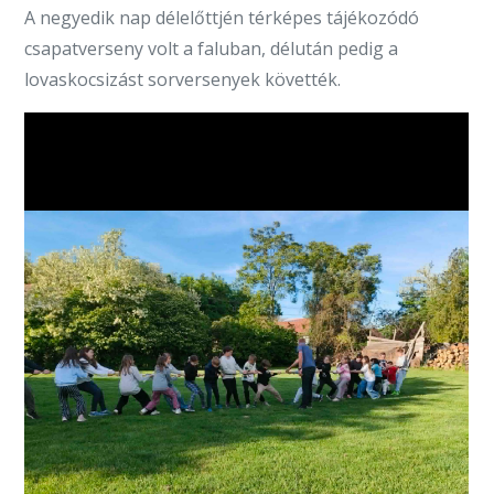
A negyedik nap délelőttjén térképes tájékozódó
csapatverseny volt a faluban, délután pedig a
lovaskocsizást sorversenyek követték.