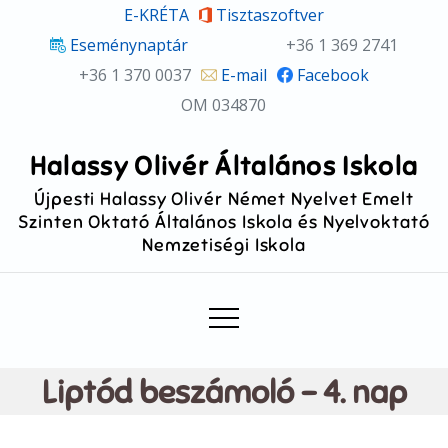
Skip
E-KRÉTA
Tisztaszoftver
to
Eseménynaptár
+36 1 369 2741
content
+36 1 370 0037
E-mail
Facebook
OM 034870
Halassy Olivér Általános Iskola
Újpesti Halassy Olivér Német Nyelvet Emelt
Szinten Oktató Általános Iskola és Nyelvoktató
Nemzetiségi Iskola
Liptód beszámoló – 4. nap