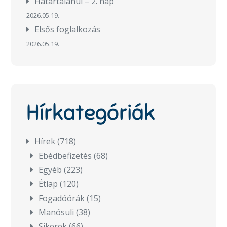
Határtalanul – 2. nap
2026.05.19.
Elsős foglalkozás
2026.05.19.
Hírkategóriák
Hírek
(718)
Ebédbefizetés
(68)
Egyéb
(223)
Étlap
(120)
Fogadóórák
(15)
Manósuli
(38)
Sikerek
(66)