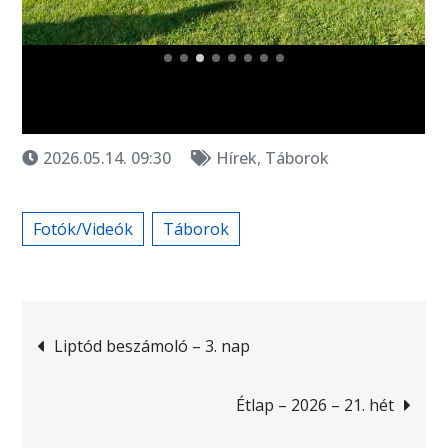
2026.05.14. 09:30
Hírek
,
Táborok
Fotók/Videók
Táborok
Bejegyzés
Liptód beszámoló – 3. nap
navigáció
Étlap – 2026 – 21. hét