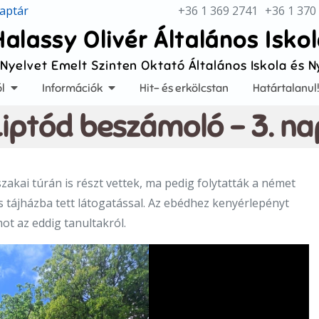
aptár
+36 1 369 2741
+36 1 370
Halassy Olivér Általános Isko
 Nyelvet Emelt Szinten Oktató Általános Iskola és 
l
Információk
Hit- és erkölcstan
Határtalanul
Liptód beszámoló – 3. na
akai túrán is részt vettek, ma pedig folytatták a német
ájházba tett látogatással. Az ebédhez kenyérlepényt
ot az eddig tanultakról.