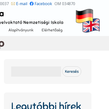
 0037
E-mail
Facebook
OM 034870
la
Nyelvoktató Nemzetiségi Iskola
!
Alapítványunk
Elérhetőség
p
Keresés
Keresés
Legutóbbi hírek