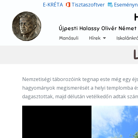
Skip
E-KRÉTA
Tisztaszoftver
Eseményn
to
content
Újpesti Halassy Olivér Német
Manósuli
Hírek
Iskolánkró
Nemzetiségi táborozóink tegnap este még egy éjsz
hagyományok megismerését a helyi templomba és t
dagasztottak, majd délután vetélkedőn adtak szám