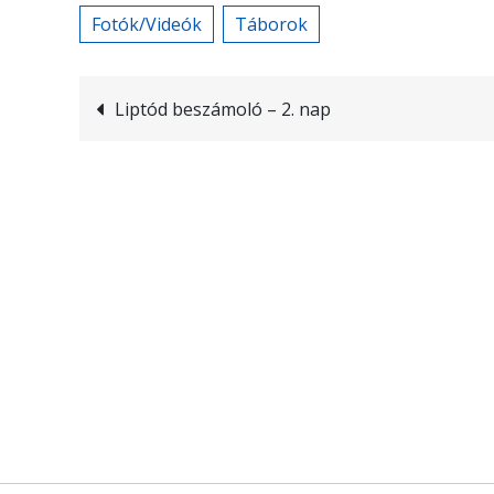
Fotók/Videók
Táborok
Bejegyzés
Liptód beszámoló – 2. nap
navigáció