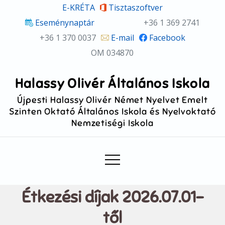
Skip
E-KRÉTA
Tisztaszoftver
to
Eseménynaptár
+36 1 369 2741
content
+36 1 370 0037
E-mail
Facebook
OM 034870
Halassy Olivér Általános Iskola
Újpesti Halassy Olivér Német Nyelvet Emelt
Szinten Oktató Általános Iskola és Nyelvoktató
Nemzetiségi Iskola
Étkezési díjak 2026.07.01-
től