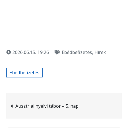
2026.06.15. 19:26
Ebédbefizetés
,
Hírek
Ebédbefizetés
Bejegyzés
Ausztriai nyelvi tábor – 5. nap
navigáció