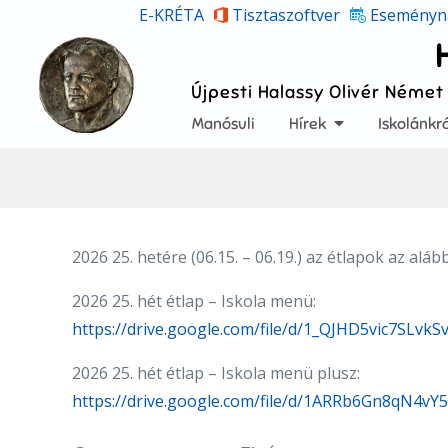
Skip
E-KRÉTA
Tisztaszoftver
Eseményn
to
content
Újpesti Halassy Olivér Német
Manósuli
Hírek
Iskolánkró
2026 25. hetére (06.15. – 06.19.) az étlapok az alá
2026 25. hét étlap – Iskola menü:
https://drive.google.com/file/d/1_QJHD5vic7SLvk
2026 25. hét étlap – Iskola menü plusz:
https://drive.google.com/file/d/1ARRb6Gn8qN4v