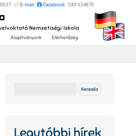
 0037
E-mail
Facebook
OM 034870
la
Nyelvoktató Nemzetiségi Iskola
!
Alapítványunk
Elérhetőség
Keresés
Keresés
Legutóbbi hírek