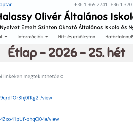
aptár
+36 1 369 2741
+36 1 370
Halassy Olivér Általános Isko
 Nyelvet Emelt Szinten Oktató Általános Iskola és 
l
Információk
Hit- és erkölcstan
Határtalanul
Étlap – 2026 – 25. hét
bbi linkeken megtekinthetőek:
Sv9qrdFOr3hj0fKg2_/view
Y54Zxo41pUf-ohqCi04a/view