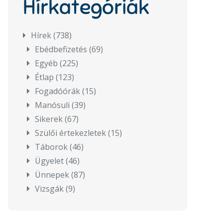
Hírkategóriák
Hírek
(738)
Ebédbefizetés
(69)
Egyéb
(225)
Étlap
(123)
Fogadóórák
(15)
Manósuli
(39)
Sikerek
(67)
Szülői értekezletek
(15)
Táborok
(46)
Ügyelet
(46)
Ünnepek
(87)
Vizsgák
(9)