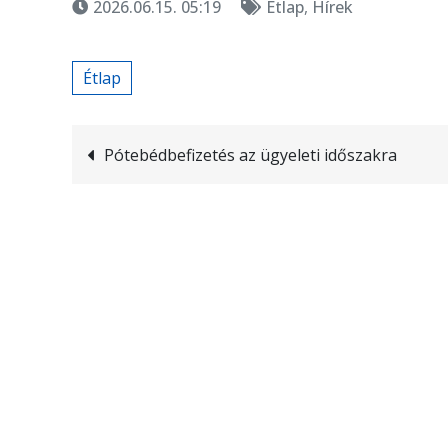
2026.06.15. 05:19
Étlap
,
Hírek
Étlap
Bejegyzés
Pótebédbefizetés az ügyeleti időszakra
navigáció