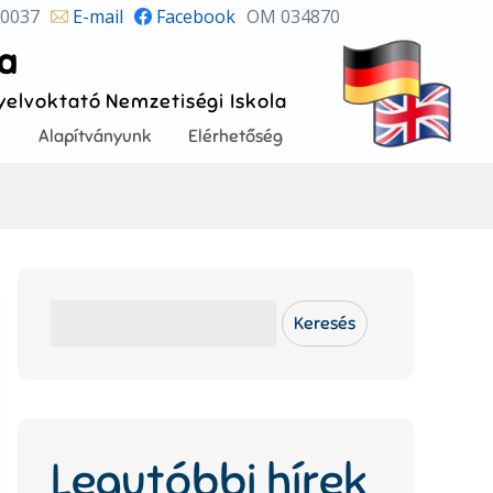
 0037
E-mail
Facebook
OM 034870
la
Nyelvoktató Nemzetiségi Iskola
!
Alapítványunk
Elérhetőség
Keresés
Keresés
Legutóbbi hírek