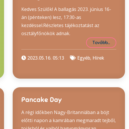
Kedves Szülők! A ballagás 2023. június 16-
án (pénteken) lesz, 17:30-as
kezdéssel.Részletes tájékoztatást az
osztályfőnökök adnak.
Tovább…
2023.05.16. 05:13
Egyéb
,
Hírek
Pancake Day
A régi időkben Nagy-Britanniában a böjt
előtti napon a kamrában megmaradt tejből,
tojásból és vajból hagyományosan