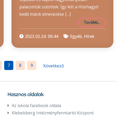
palacsintát sütöttek. Így lett a Húshagyó
kedd másik elnevezése […]
Tovább…
2023.02.24. 06:44
Egyéb
,
Hírek
7
8
9
Következő
Hasznos oldalak
Az iskola facebook oldala
Klebelsberg Intézményfenntartó Központ