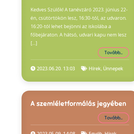
Kedves Szülők! A tanévzáró 2023. június 22-
én, csütörtökön lesz, 16:30-tól, az udvaron.
16:20-tól lehet bejönni az iskolába a
főbejáraton. A hátsó, udvari kapu nem lesz
[…]
Tovább…
2023.06.20. 13:03
Hírek
,
Ünnepek
A szemléletformálás jegyében
Tovább…
2023.05.09. 14:08
Egyéb
,
Hírek