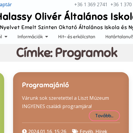
aptár
+36 1 369 2741
+36 1 370
Halassy Olivér Általános Isko
 Nyelvet Emelt Szinten Oktató Általános Iskola és 
l
Információk
Hit- és erkölcstan
Határtalanul
Címke:
Programok
Programajánló
Várunk sok szeretettel a Liszt Múzeum
INGYENES családi programjára!
Tovább…
2024.01.16. 15:26
Egyéb
,
Hírek