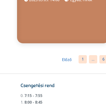
Bejegyzések
1
…
6
Előző
lapozása
Csengetési rend
0.
7:15 - 7:55
1.
8:00 - 8:45