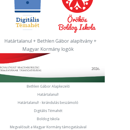
Bethlen Gábor Alapkezelő
Határtalanul!
Határtalanul! - kirándulás beszámoló
Digitális Témahét
Boldog Iskola
Megvalósult a Magyar Kormány támogatásával