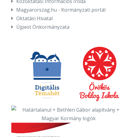
Közoktatási Információs Iroda
Magyarorszag.hu - Kormányzati portál
Oktatási Hivatal
Újpest Önkormányzata