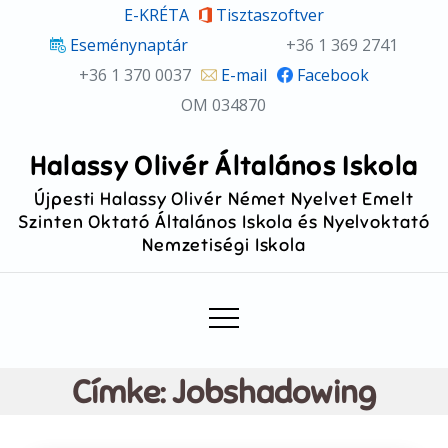
Skip
E-KRÉTA
Tisztaszoftver
to
Eseménynaptár
+36 1 369 2741
content
+36 1 370 0037
E-mail
Facebook
OM 034870
Halassy Olivér Általános Iskola
Újpesti Halassy Olivér Német Nyelvet Emelt
Szinten Oktató Általános Iskola és Nyelvoktató
Nemzetiségi Iskola
Címke:
Jobshadowing