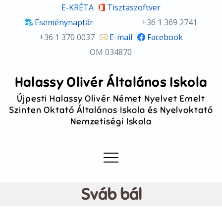
Skip
E-KRÉTA
Tisztaszoftver
to
Eseménynaptár
+36 1 369 2741
content
+36 1 370 0037
E-mail
Facebook
OM 034870
Halassy Olivér Általános Iskola
Újpesti Halassy Olivér Német Nyelvet Emelt
Szinten Oktató Általános Iskola és Nyelvoktató
Nemzetiségi Iskola
Sváb bál