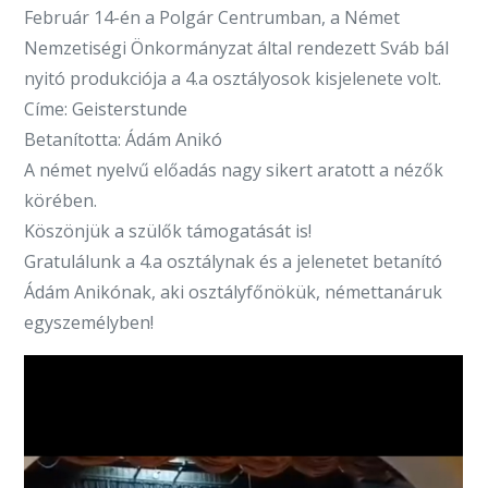
Február 14-én a Polgár Centrumban, a Német
Nemzetiségi Önkormányzat által rendezett Sváb bál
nyitó produkciója a 4.a osztályosok kisjelenete volt.
Címe: Geisterstunde
Betanította: Ádám Anikó
A német nyelvű előadás nagy sikert aratott a nézők
körében.
Köszönjük a szülők támogatását is!
Gratulálunk a 4.a osztálynak és a jelenetet betanító
Ádám Anikónak, aki osztályfőnökük, némettanáruk
egyszemélyben!