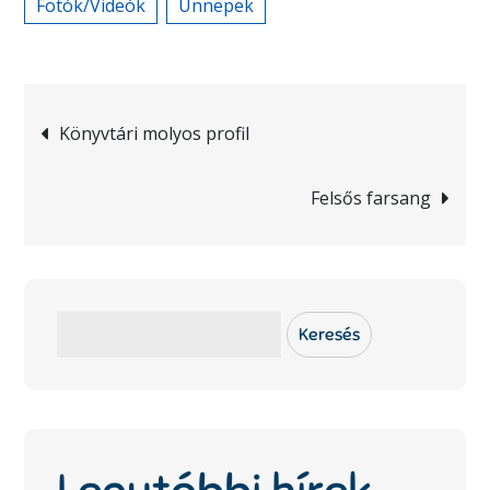
Fotók/Videók
Ünnepek
Bejegyzés
Könyvtári molyos profil
navigáció
Felsős farsang
Keresés
Keresés