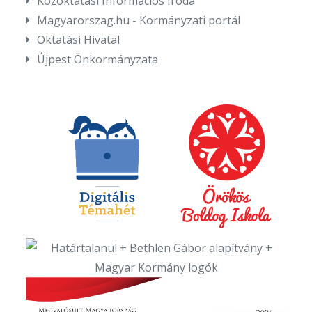
Közoktatási Információs Iroda
Magyarorszag.hu - Kormányzati portál
Oktatási Hivatal
Újpest Önkormányzata