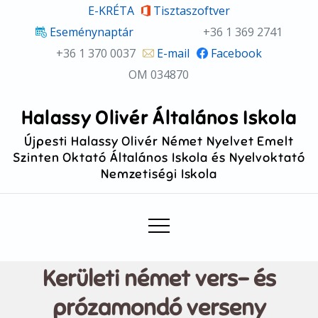
Skip
E-KRÉTA
Tisztaszoftver
to
Eseménynaptár
+36 1 369 2741
content
+36 1 370 0037
E-mail
Facebook
OM 034870
Halassy Olivér Általános Iskola
Újpesti Halassy Olivér Német Nyelvet Emelt
Szinten Oktató Általános Iskola és Nyelvoktató
Nemzetiségi Iskola
Kerületi német vers- és
prózamondó verseny