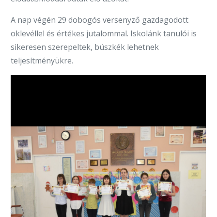
A nap végén 29 dobogós versenyző gazdagodott
oklevéllel és értékes jutalommal. Iskolánk tanulói is
sikeresen szerepeltek, büszkék lehetnek
teljesítményükre.