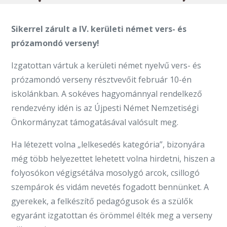
Sikerrel zárult a IV. kerületi német vers- és
prózamondó verseny!
Izgatottan vártuk a kerületi német nyelvű vers- és
prózamondó verseny résztvevőit február 10-én
iskolánkban. A sokéves hagyománnyal rendelkező
rendezvény idén is az Újpesti Német Nemzetiségi
Önkormányzat támogatásával valósult meg.
Ha létezett volna „lelkesedés kategória”, bizonyára
még több helyezettet lehetett volna hirdetni, hiszen a
folyosókon végigsétálva mosolygó arcok, csillogó
szempárok és vidám nevetés fogadott bennünket. A
gyerekek, a felkészítő pedagógusok és a szülők
egyaránt izgatottan és örömmel élték meg a verseny