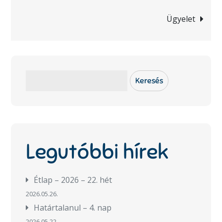
navigáció
Ügyelet
Keresés
Keresés
Legutóbbi hírek
Étlap – 2026 – 22. hét
2026.05.26.
Határtalanul – 4. nap
2026.05.22.