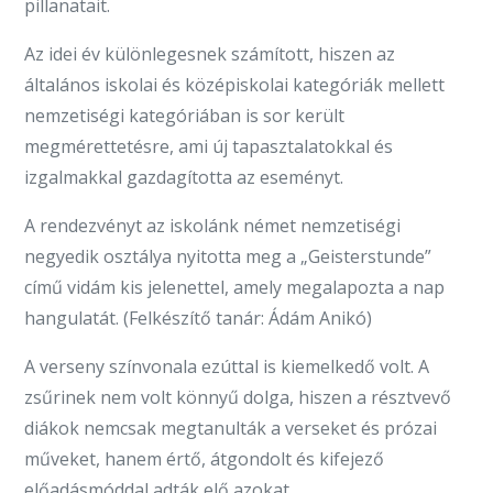
pillanatait.
Az idei év különlegesnek számított, hiszen az
általános iskolai és középiskolai kategóriák mellett
nemzetiségi kategóriában is sor került
megmérettetésre, ami új tapasztalatokkal és
izgalmakkal gazdagította az eseményt.
A rendezvényt az iskolánk német nemzetiségi
negyedik osztálya nyitotta meg a „Geisterstunde”
című vidám kis jelenettel, amely megalapozta a nap
hangulatát. (Felkészítő tanár: Ádám Anikó)
A verseny színvonala ezúttal is kiemelkedő volt. A
zsűrinek nem volt könnyű dolga, hiszen a résztvevő
diákok nemcsak megtanulták a verseket és prózai
műveket, hanem értő, átgondolt és kifejező
előadásmóddal adták elő azokat.