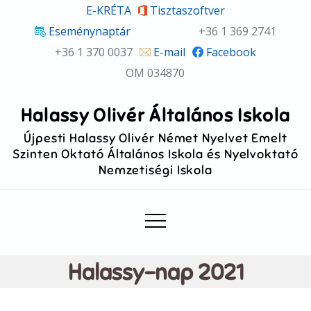
Skip
E-KRÉTA
Tisztaszoftver
to
Eseménynaptár
+36 1 369 2741
content
+36 1 370 0037
E-mail
Facebook
OM 034870
Halassy Olivér Általános Iskola
Újpesti Halassy Olivér Német Nyelvet Emelt
Szinten Oktató Általános Iskola és Nyelvoktató
Nemzetiségi Iskola
Halassy-nap 2021