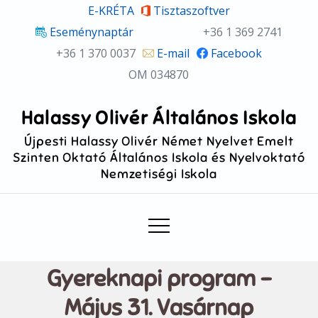
Skip
E-KRÉTA
Tisztaszoftver
to
Eseménynaptár
+36 1 369 2741
content
+36 1 370 0037
E-mail
Facebook
OM 034870
Halassy Olivér Általános Iskola
Újpesti Halassy Olivér Német Nyelvet Emelt
Szinten Oktató Általános Iskola és Nyelvoktató
Nemzetiségi Iskola
Gyereknapi program –
Május 31. Vasárnap