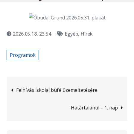
2026.05.18. 23:54
Egyéb
,
Hírek
Programok
Bejegyzés
Felhívás iskolai büfé üzemeltetésére
navigáció
Határtalanul – 1. nap