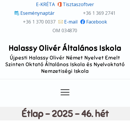
Skip
E-KRÉTA
Tisztaszoftver
to
Eseménynaptár
+36 1 369 2741
content
+36 1 370 0037
E-mail
Facebook
OM 034870
Halassy Olivér Általános Iskola
Újpesti Halassy Olivér Német Nyelvet Emelt
Szinten Oktató Általános Iskola és Nyelvoktató
Nemzetiségi Iskola
Étlap – 2025 – 46. hét