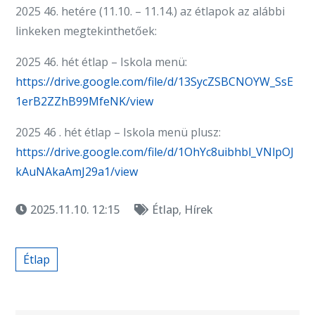
2025 46. hetére (11.10. – 11.14.) az étlapok az alábbi
linkeken megtekinthetőek:
2025 46. hét étlap – Iskola menü:
https://drive.google.com/file/d/13SycZSBCNOYW_SsE
1erB2ZZhB99MfeNK/view
2025 46 . hét étlap – Iskola menü plusz:
https://drive.google.com/file/d/1OhYc8uibhbl_VNlpOJ
kAuNAkaAmJ29a1/view
2025.11.10. 12:15
Étlap
,
Hírek
Étlap