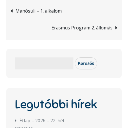
Bejegyzés
Manósuli – 1. alkalom
navigáció
Erasmus Program 2. állomás
Keresés
Keresés
Legutóbbi hírek
Étlap – 2026 – 22. hét