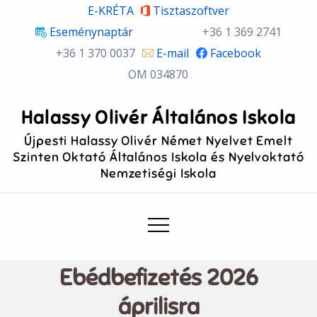
Skip
E-KRÉTA
Tisztaszoftver
to
Eseménynaptár
+36 1 369 2741
content
+36 1 370 0037
E-mail
Facebook
OM 034870
Halassy Olivér Általános Iskola
Újpesti Halassy Olivér Német Nyelvet Emelt
Szinten Oktató Általános Iskola és Nyelvoktató
Nemzetiségi Iskola
Ebédbefizetés 2026
áprilisra