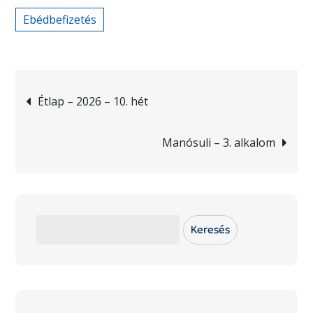
Ebédbefizetés
Bejegyzés
Étlap – 2026 – 10. hét
navigáció
Manósuli – 3. alkalom
Keresés
Keresés