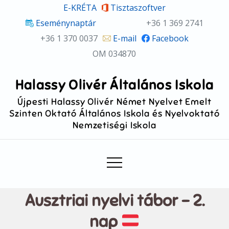
Skip
E-KRÉTA
Tisztaszoftver
to
Eseménynaptár
+36 1 369 2741
content
+36 1 370 0037
E-mail
Facebook
OM 034870
Halassy Olivér Általános Iskola
Újpesti Halassy Olivér Német Nyelvet Emelt
Szinten Oktató Általános Iskola és Nyelvoktató
Nemzetiségi Iskola
Ausztriai nyelvi tábor – 2.
nap