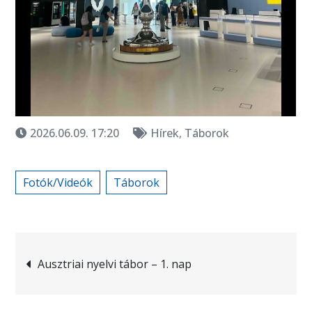
2026.06.09. 17:20
Hírek
,
Táborok
Fotók/Videók
Táborok
Bejegyzés
Ausztriai nyelvi tábor – 1. nap
navigáció