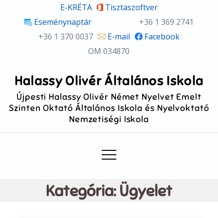
Skip
E-KRÉTA
Tisztaszoftver
to
Eseménynaptár
+36 1 369 2741
content
+36 1 370 0037
E-mail
Facebook
OM 034870
Halassy Olivér Általános Iskola
Újpesti Halassy Olivér Német Nyelvet Emelt
Szinten Oktató Általános Iskola és Nyelvoktató
Nemzetiségi Iskola
Kategória:
Ügyelet