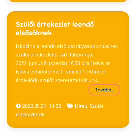
Szülői értekezlet leendő
elsősöknek
Iskolánk a leendő első osztályosok szüleinek
szülői értekezletet tart. Időpontja:
2022. június 8. (szerda) 16:30 óra Helye: az
iskola előadóterme (I. emelet 1.) Minden
érdeklődő szülőt szeretettel várunk.
Tovább…
2022.05.31. 14:22
Hírek
,
Szülői
értekezletek