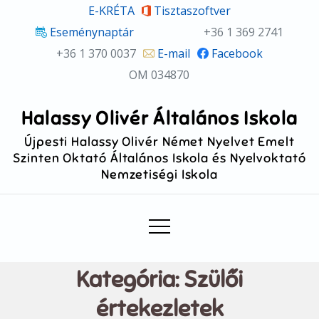
Skip
E-KRÉTA
Tisztaszoftver
to
Eseménynaptár
+36 1 369 2741
content
+36 1 370 0037
E-mail
Facebook
OM 034870
Halassy Olivér Általános Iskola
Újpesti Halassy Olivér Német Nyelvet Emelt
Szinten Oktató Általános Iskola és Nyelvoktató
Nemzetiségi Iskola
Kategória:
Szülői
értekezletek