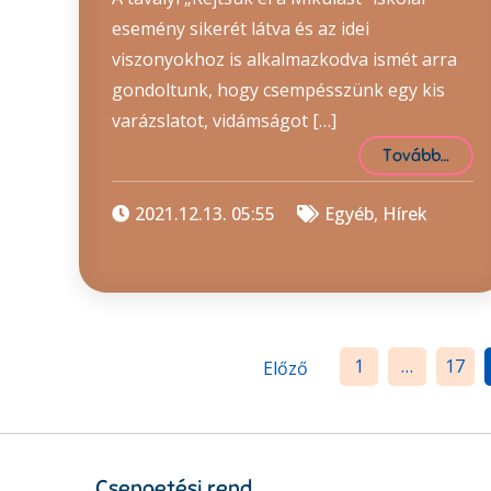
esemény sikerét látva és az idei
viszonyokhoz is alkalmazkodva ismét arra
gondoltunk, hogy csempésszünk egy kis
varázslatot, vidámságot […]
Tovább…
2021.12.13. 05:55
Egyéb
,
Hírek
Bejegyzések
1
…
17
Előző
lapozása
Csengetési rend