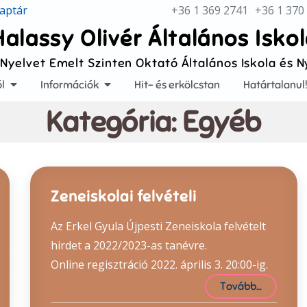
aptár
+36 1 369 2741
+36 1 370
Halassy Olivér Általános Isko
 Nyelvet Emelt Szinten Oktató Általános Iskola és 
l
Információk
Hit- és erkölcstan
Határtalanul
Kategória:
Egyéb
Zeneiskolai felvételi
Az Erkel Gyula Újpesti Zeneiskola felvételt
hirdet a 2022/2023-as tanévre.
Online regisztráció 2022. április 3. 20:00-ig.
Tovább…