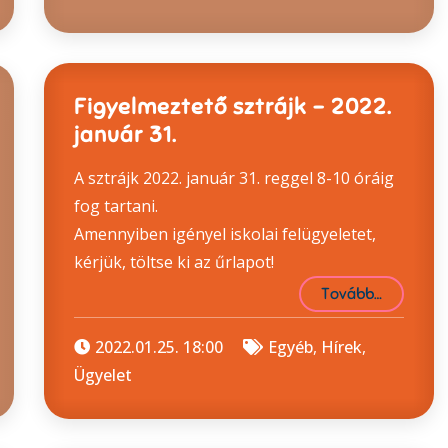
Figyelmeztető sztrájk – 2022.
január 31.
A sztrájk 2022. január 31. reggel 8-10 óráig
fog tartani.
Amennyiben igényel iskolai felügyeletet,
kérjük, töltse ki az űrlapot!
Tovább…
2022.01.25. 18:00
Egyéb
,
Hírek
,
Ügyelet