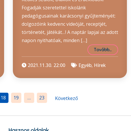
Fogadják szeretettel iskolánk
pedagógusainak karácsonyi gyűjteményét:
dolgozóink kedvenc videóját, receptjét,
történetét, játékát…! A naptár lapjai az adott
napon nyithatóak, minden […]
Tovább…
2021.11.30. 22:00
Egyéb
,
Hírek
18
19
…
23
Következő
Hasznos oldalak