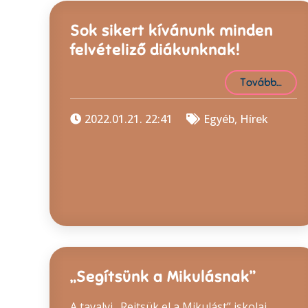
Sok sikert kívánunk minden
felvételiző diákunknak!
Tovább…
2022.01.21. 22:41
Egyéb
,
Hírek
„Segítsünk a Mikulásnak”
A tavalyi „Rejtsük el a Mikulást” iskolai