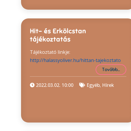
Hit- és Erkölcstan
tájékoztatás
Tájékoztató linkje:
http://halassyoliver.hu/hittan-tajekoztato
Tovább…
2022.03.02. 10:00
Egyéb
,
Hírek