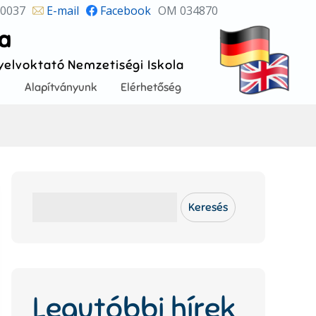
 0037
E-mail
Facebook
OM 034870
la
Nyelvoktató Nemzetiségi Iskola
!
Alapítványunk
Elérhetőség
Keresés
Keresés
Legutóbbi hírek