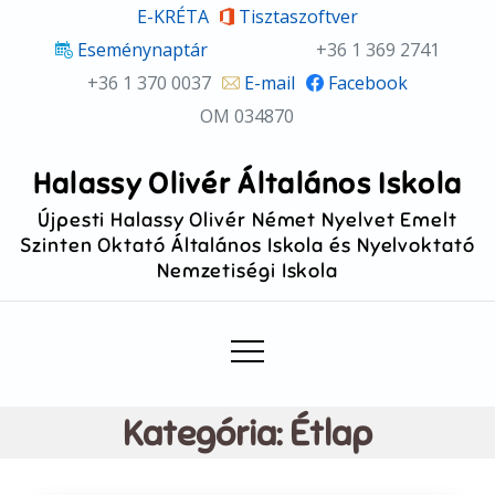
Skip
E-KRÉTA
Tisztaszoftver
to
Eseménynaptár
+36 1 369 2741
content
+36 1 370 0037
E-mail
Facebook
OM 034870
Halassy Olivér Általános Iskola
Újpesti Halassy Olivér Német Nyelvet Emelt
Szinten Oktató Általános Iskola és Nyelvoktató
Nemzetiségi Iskola
Kategória:
Étlap